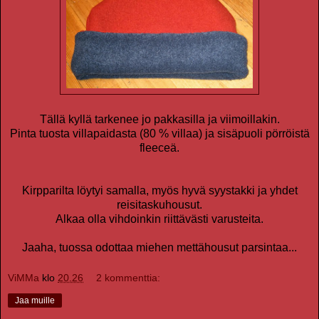
Tällä kyllä tarkenee jo pakkasilla ja viimoillakin.
Pinta tuosta villapaidasta (80 % villaa) ja sisäpuoli pörröistä
fleeceä.
Kirpparilta löytyi samalla, myös hyvä syystakki ja yhdet
reisitaskuhousut.
Alkaa olla vihdoinkin riittävästi varusteita.
Jaaha, tuossa odottaa miehen mettähousut parsintaa...
ViMMa
klo
20.26
2 kommenttia:
Jaa muille