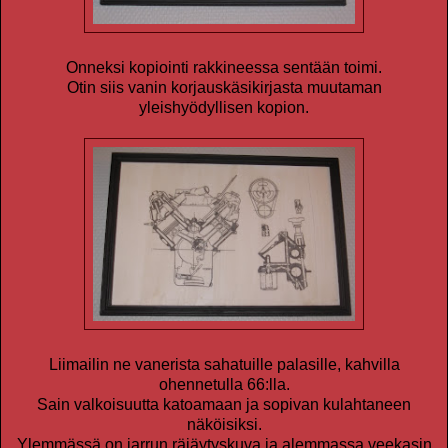
Onneksi kopiointi rakkineessa sentään toimi.
Otin siis vanin korjauskäsikirjasta muutaman
yleishyödyllisen kopion.
Liimailin ne vanerista sahatuille palasille, kahvilla
ohennetulla 66:lla.
Sain valkoisuutta katoamaan ja sopivan kulahtaneen
näköisiksi.
Ylemmässä on jarrun räjäytyskuva ja alemmassa veekasin