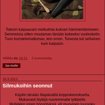
Totesin kaipaavani melkutinta kuksan hämmentämiseen.
Semmoisia sitten muutaman tänään kokeeksi vuoleskelin.
Tuon koristelemattoman, tein ensin. Toisesta tuli sellainen
kuin kaipasin.
ViMMa
klo
19.21
2 kommenttia:
Jaa muille
26.9.2013
Silmukoihin seonnut
Käytiin tänään iltapäivällä kirppiskierroksella.
Mukavasti löytöjä nuoremmalle tyttärelle.
Mullekkin jotain höpsötyksiä, eli muovinen luuranko.