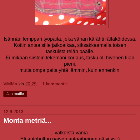
Isännän lemppari työpaita, joka vähän kärähti rälläköidessä.
Koitin antaa sille jatkoaikaa, siksakkaamalla toisen
taskuista reiän päälle.
Ei mikään siistein tekemäni korjaus, tasku oli hivenen liian
pieni,
mutta ompa paita yhtä lämmin, kuin ennenkin.
ViMMa
klo
20.29
1 kommentti:
Jaa muille
12.9.2013
Monta metriä...
...valkoista vania.
Eli autohullun naisen autoaiheinen päivitys :)