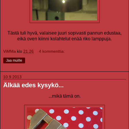
Tästä tuli hyvä, valaisee juuri sopivasti pannun edustaa,
eikä oven kiinni kolahtelut enää riko lamppuja.
ViMMa
klo
21.26
4 kommenttia:
Jaa muille
10.9.2013
Älkää edes kysykö...
...mikä tämä on.