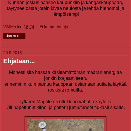
Kunhan joskus pääsee kaupunkiin ja kangaskauppaan,
täytynee ostaa jotain kivaa neulosta ja tehdä hienompi ja
lämpöisempi
ViMMa
klo
16.24
Ei kommentteja:
Jaa muille
20.9.2013
Ehjätään...
Monesti sitä hassaa käsittämättömän määrän energiaa
jonkin korjaamiseen,
ennemmin kuin painuu kauppaan ostamaan uutta ja täyttää
roskista romuilla.
Tyttären Maglite oli ollut liian vähällä käytöllä.
Oli hapettunut kiinni ja patterit jumiutuneet tiukasti sisälle.