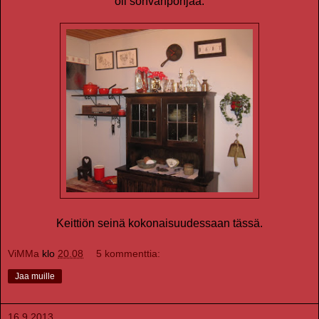
oli sohvanpohjaa.
Keittiön seinä kokonaisuudessaan tässä.
ViMMa
klo
20.08
5 kommenttia:
Jaa muille
16.9.2013