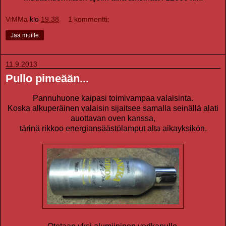
ViMMa
klo
19.38
1 kommentti:
Jaa muille
11.9.2013
Pullo pimeään...
Pannuhuone kaipasi toimivampaa valaisinta.
Koska alkuperäinen valaisin sijaitsee samalla seinällä alati
auottavan oven kanssa,
tärinä rikkoo energiansäästölamput alta aikayksikön.