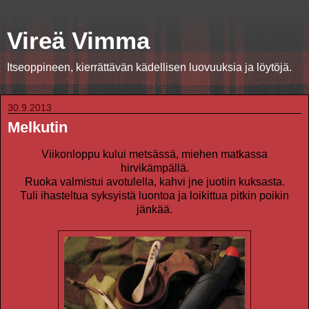
Vireä Vimma
Itseoppineen, kierrättävän kädellisen luovuuksia ja löytöjä.
30.9.2013
Melkutin
Viikonloppu kului metsässä, miehen matkassa
hirvikämpällä.
Ruoka valmistui avotulella, kahvi jne juotiin kuksasta.
Tuli ihasteltua syksyistä luontoa ja loikittua pitkin poikin
jänkää.