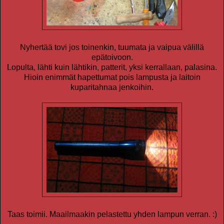
Nyhertää tovi jos toinenkin, tuumata ja vaipua välillä
epätoivoon.
Lopulta, lähti kuin lähtikin, patterit, yksi kerrallaan, palasina.
Hioin enimmät hapettumat pois lampusta ja laitoin
kuparitahnaa jenkoihin.
Taas toimii. Maailmaakin pelastettu yhden lampun verran. :)