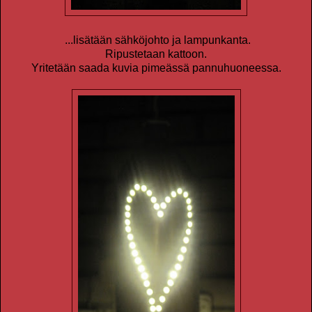
...lisätään sähköjohto ja lampunkanta.
Ripustetaan kattoon.
Yritetään saada kuvia pimeässä pannuhuoneessa.